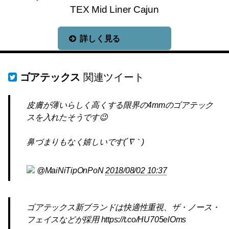
TEX Mid Liner Cajun
詳しく見る
ゴアテックス
関連ツイート
皮膚が薄いらしく高くする限界の4mmのゴアテック
スを入れたそうです😉
鼻づまりもなく嬉しいです(´∇｀)
@MaiNiTipOnPoN
2018/08/02 10:37
ゴアテックス新ブランドは快適性重視、ザ・ノース・
フェイスなどが採用 https://t.co/HU705elOms