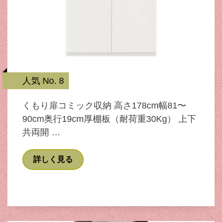
人気 No. 8
くもり扉コミック収納 高さ178cm幅81〜
90cm奥行19cm厚棚板（耐荷重30Kg） 上下
共両開 …
詳しく見る