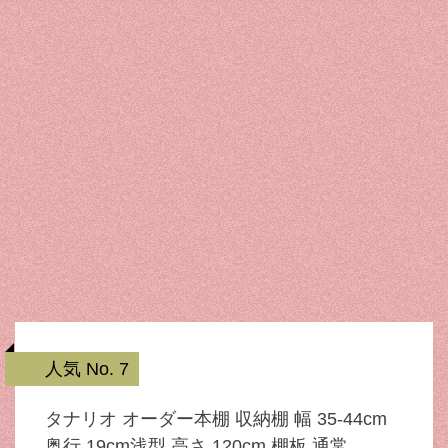
人気 No. 7
タナリオ オーダー本棚 収納棚 幅 35-44cm
奥行 19cm浅型 高さ 120cm 棚板 通常 …