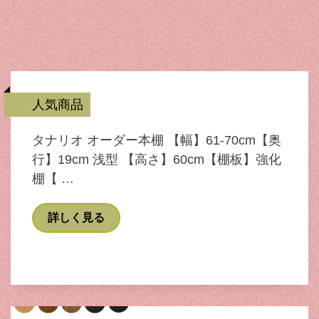
人気商品
タナリオ オーダー本棚 【幅】61-70cm【奥
行】19cm 浅型 【高さ】60cm【棚板】強化
棚【 …
詳しく見る