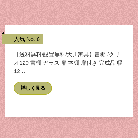
人気 No. 6
【送料無料/設置無料/大川家具】書棚 /クリ
オ120 書棚 ガラス 扉 本棚 扉付き 完成品 幅
12 …
詳しく見る