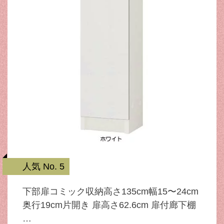
人気 No. 5
下部扉コミック収納高さ135cm幅15〜24cm
奥行19cm片開き 扉高さ62.6cm 扉付廊下棚
…