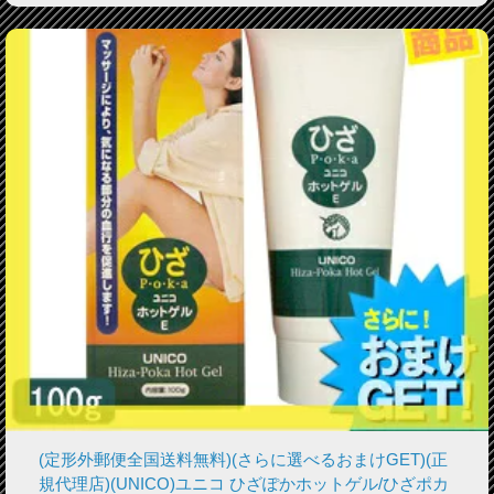
(定形外郵便全国送料無料)(さらに選べるおまけGET)(正
規代理店)(UNICO)ユニコ ひざぽかホットゲル/ひざポカ