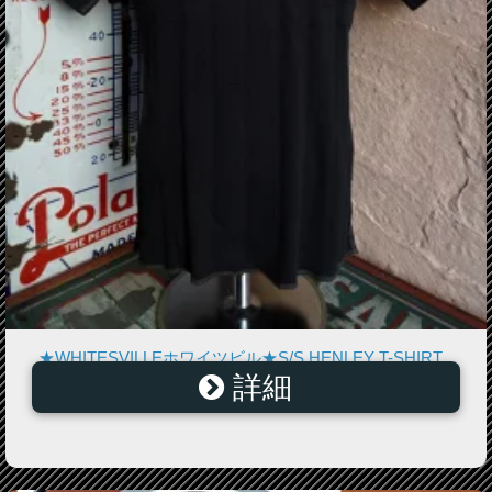
★WHITESVILLEホワイツビル★S/S HENLEY T-SHIRT
詳細
WV-74988フラットシーマ縫製ハリヌキヘンリーTシャツ
119BLK