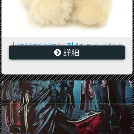
【キールトーイ ハリーベア 中】Keeltoys ぬいぐるみ テ
詳細
ディベア くま クマ グッズ 誕生日プレゼント ギフト■あ
す楽