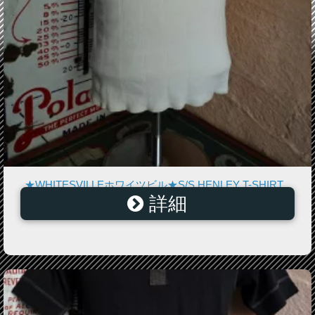
★WHITESVILLEホワイツビル★S/S HENLEY T-SHIRT
詳細
WV-74988フラットシーマ縫製ハリヌキヘンリーTシャツ
105OFF